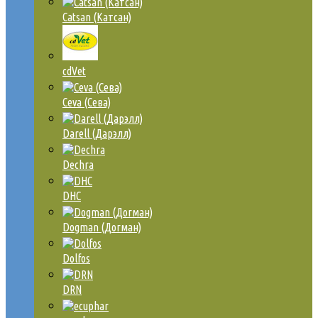
Catsan (Катсан)
cdVet
Ceva (Сева)
Darell (Дарэлл)
Dechra
DHC
Dogman (Догман)
Dolfos
DRN