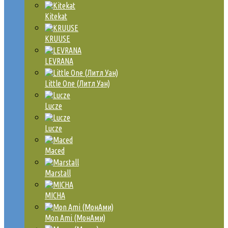
Kitekat
KRUUSE
LEVRANA
Little One (Литл Уан)
Lucze
Lucze
Maced
Marstall
MICHA
Mon Ami (МонАми)