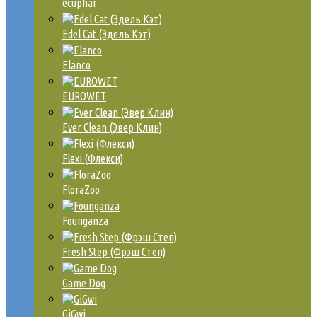
ecuphar
Edel Cat (Эдель Кэт)
Elanco
EUROWET
Ever Clean (Эвер Клин)
Flexi (Флекси)
FloraZoo
Founganza
Fresh Step (Фрэш Степ)
Game Dog
GiGwi