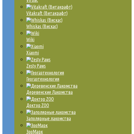
Virbac
Vitakraft (Витакрафт)
Whiskas (Вискас)
Wiki
Xiaomi
Zesty Paws
Геогазтехнология
Деревенские Лакомства
Доктор ZOO
Заполярные лакомства
ЗооМарк