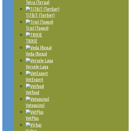
Tetra (Тетра)
TiTBiT (Титбит)
Triol (Триол)
TRIXIE
Veda (Веда)
Versele-Laga
VetExpert
Vetfood
Vetoquinol
VetPlus