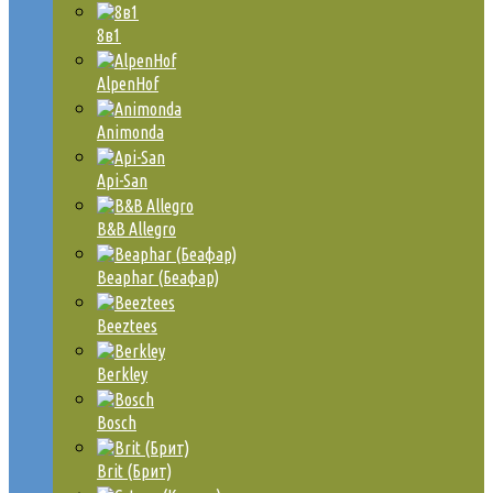
8в1
AlpenHof
Animonda
Api-San
B&B Allegro
Beaphar (Беафар)
Beeztees
Berkley
Bosch
Brit (Брит)