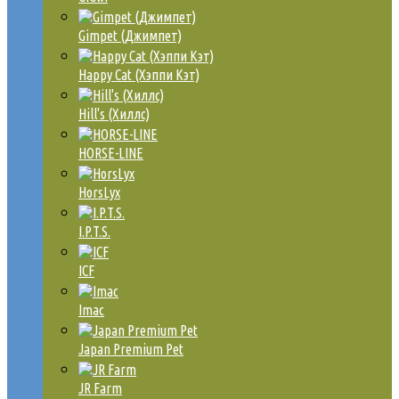
Gimpet (Джимпет)
Happy Cat (Хэппи Кэт)
Hill's (Хиллс)
HORSE-LINE
HorsLyx
I.P.T.S.
ICF
Imac
Japan Premium Pet
JR Farm