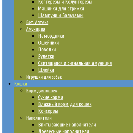
Когтерезы и Колунторезы
Машинки для стрижки
Шампуни и Бальзамы
Вет. Аптека
Амуниция
Намордники
Ошейники
Поводки
Рулетки
Светящаяся и сигнальная амуниция
Шлейки
Игрушки для собак
Кошки
Корм для кошек
Сухие корма
Влажный корм для кошек
Консервы
Наполнители
Впитывающие наполнители
Древесные наполнители