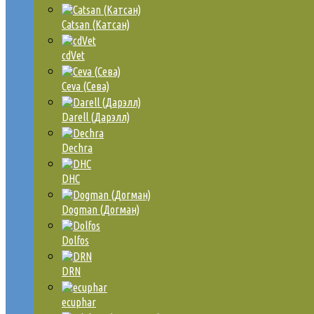
Catsan (Катсан)
cdVet
Ceva (Сева)
Darell (Дарэлл)
Dechra
DHC
Dogman (Догман)
Dolfos
DRN
ecuphar