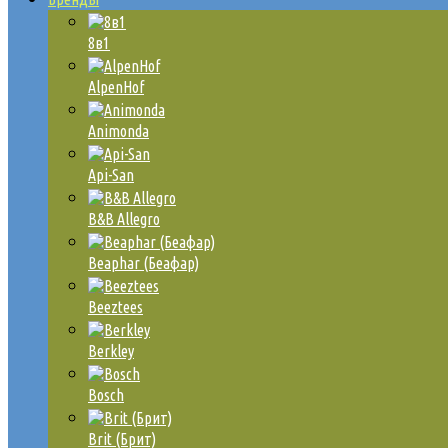
8в1
AlpenHof
Animonda
Api-San
B&B Allegro
Beaphar (Беафар)
Beeztees
Berkley
Bosch
Brit (Брит)