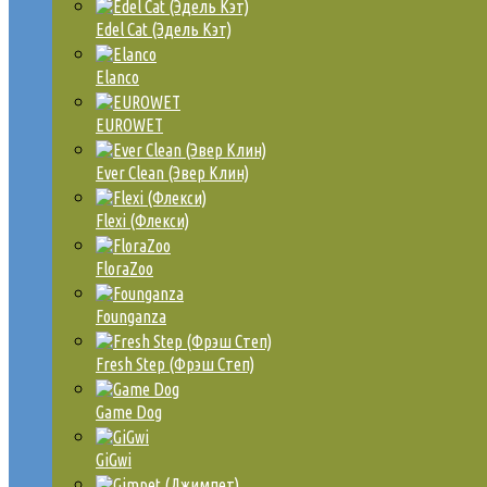
Edel Cat (Эдель Кэт)
Elanco
EUROWET
Ever Clean (Эвер Клин)
Flexi (Флекси)
FloraZoo
Founganza
Fresh Step (Фрэш Степ)
Game Dog
GiGwi